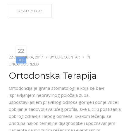
READ MORE
22
22 DECEMBRA, 2017
BY
CERECCENTAR
IN
DEC
UNCATEGORIZED
Ortodonska Terapija
Ortodoncija je grana stomatologije koja se bavi
ispravljanjem nepravilnog položaja zuba,
uspostavljanjem pravilnog odnosa gornje i donje vilice i
dobijanje zadovoljavajućeg profila, sve u cilju postizanja
dobrog zdravlja i lepog osmeha. Svakom lečenju se
pristupa nakon temeljne dijagnostike i upoznavanjem
pacijenta sa mogućim rešenjima i eventualnim