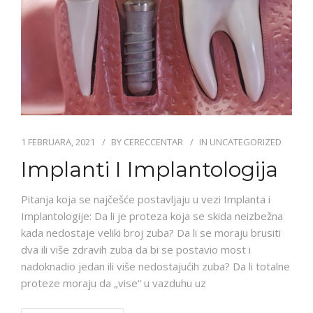
1 FEBRUARA, 2021
BY
CERECCENTAR
IN
UNCATEGORIZED
Implanti I Implantologija
Pitanja koja se najčešće postavljaju u vezi Implanta i
Implantologije: Da li je proteza koja se skida neizbežna
kada nedostaje veliki broj zuba? Da li se moraju brusiti
dva ili više zdravih zuba da bi se postavio most i
nadoknadio jedan ili više nedostajućih zuba? Da li totalne
proteze moraju da „vise“ u vazduhu uz