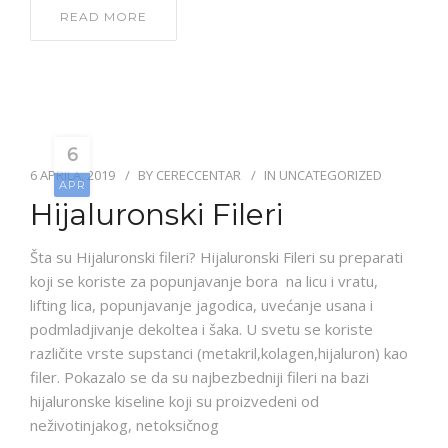
READ MORE
6
6 APRILA, 2019
BY
CERECCENTAR
IN
UNCATEGORIZED
APR
Hijaluronski Fileri
Šta su Hijaluronski fileri? Hijaluronski Fileri su preparati
koji se koriste za popunjavanje bora na licu i vratu,
lifting lica, popunjavanje jagodica, uvećanje usana i
podmladjivanje dekoltea i šaka. U svetu se koriste
različite vrste supstanci (metakril,kolagen,hijaluron) kao
filer. Pokazalo se da su najbezbedniji fileri na bazi
hijaluronske kiseline koji su proizvedeni od
neživotinjakog, netoksičnog