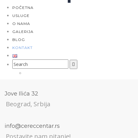
POČETNA
USLUGE
O NAMA
GALERIJA
BLOG
KONTAKT
Search
for:
Jove Ilića 32
Beograd, Srbija
info@cereccentar.rs
Postavite nam pitanje!